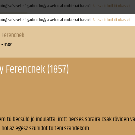
böngészésével elfogadom, hogy a weboldal cookie-kat használ.
A részletekről itt olvashat
szövegek
színészek
sz
arany-túra
clid