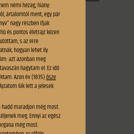
m
© Magyar Művészeti Akadémia
A tartalomról
Elérhetőség