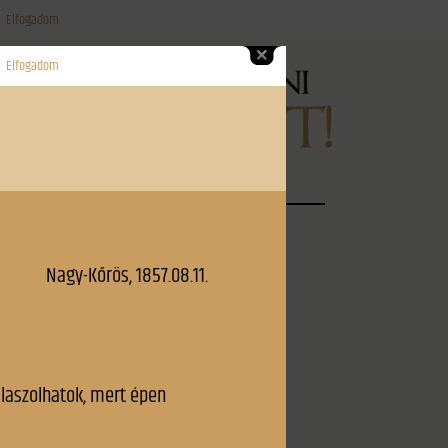
Elfogadom
ínes