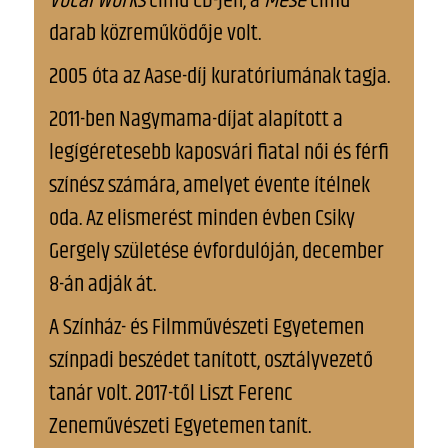
Vocal Works
című CD-jén, a
Mese
című
darab közreműködője volt.
2005 óta az Aase-díj kuratóriumának tagja.
2011-ben Nagymama-díjat alapított a
legígéretesebb kaposvári fiatal női és férfi
színész számára, amelyet évente ítélnek
oda. Az elismerést minden évben Csiky
Gergely születése évfordulóján, december
8-án adják át.
A Színház- és Filmművészeti Egyetemen
színpadi beszédet tanított, osztályvezető
tanár volt. 2017-től Liszt Ferenc
Zeneművészeti Egyetemen tanít.