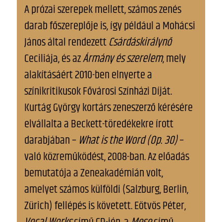
A prózai szerepek mellett, számos zenés
darab főszereplője is, így például a Mohácsi
János által rendezett
Csárdáskirálynő
Ceciliája, és az
Ármány és szerelem
, mely
alakításáért 2010-ben elnyerte a
színikritikusok Fővárosi Színházi Díját.
Kurtág György kortárs zeneszerző kérésére
elvállalta a Beckett-töredékekre írott
darabjában –
What is the Word (Op. 30)
–
való közreműködést, 2008-ban. Az előadás
bemutatója a Zeneakadémián volt,
amelyet számos külföldi (Salzburg, Berlin,
Zürich) fellépés is követett. Eötvös Péter,