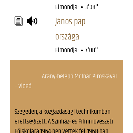
Elmondja:
3'08''
János pap
országa
Elmondja:
7'08''
Arany-belépő Molnár Piroskával
– videó
Szegeden, a közgazdasági technikumban
érettségizett. A Színház- és Filmművészeti
Főiskolára 1964-ben vették fel. 1968-ban