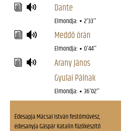
Dante
Elmondja:
2'33''
Meddő órán
Elmondja:
0'44''
Arany János
Gyulai Pálnak
Elmondja:
36'02''
Édesapja Mácsai István festőművész,
édesanyja Gáspár Katalin fűzőkészítő