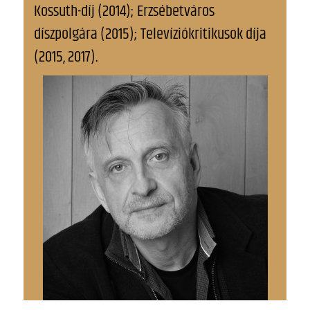
Kossuth-díj (2014); Erzsébetváros
díszpolgára (2015); Televíziókritikusok díja
(2015, 2017).