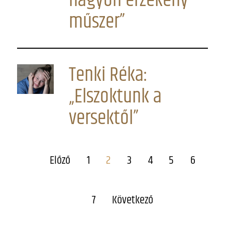
nagyon érzékeny
műszer”
Tenki Réka:
„Elszoktunk a
versektől”
Előző
1
2
3
4
5
6
7
Következő