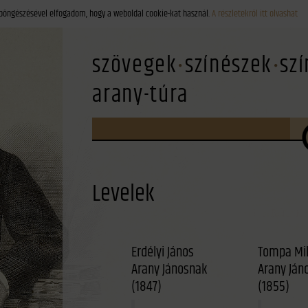
böngészésével elfogadom, hogy a weboldal cookie-kat használ.
A részletekről itt olvashat
szövegek
színészek
sz
arany-túra
Levelek
Erdélyi János
Tompa Mi
Arany Jánosnak
Arany Ján
(1847)
(1855)