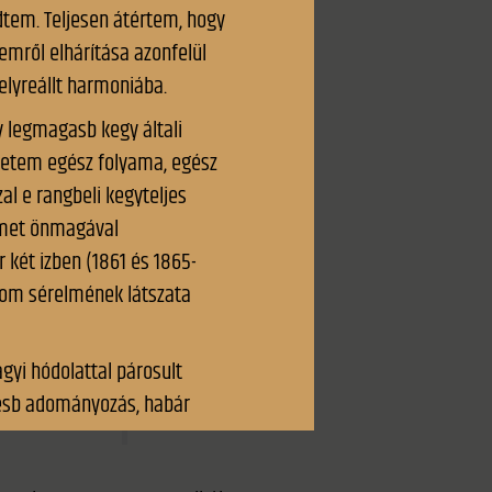
Lónyay Menyhértnek
(1867)
János
válasz:
ózsefnek
Lónyay Menyhért
Arany Jánosnak
(1867)
os
olynak
Arany János
Wenckheim Bélának
(1867)
ároly
válasz:
Jánosnak
Wenckheim Béla
Arany Jánosnak
(1867)
l