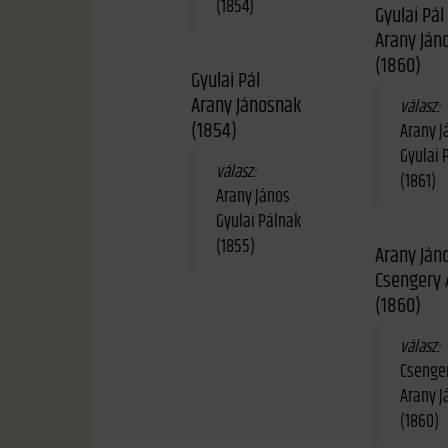
(1854)
Gyulai Pá
Arany Ján
(1860)
Gyulai Pál
Arany Jánosnak
válasz:
(1854)
Arany 
Gyulai 
válasz:
(1861)
Arany János
Gyulai Pálnak
(1855)
Arany Ján
Csengery 
(1860)
válasz:
Csenge
Arany 
(1860)