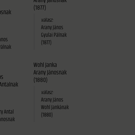
Arany Jánosnak
l
(1877)
osnak
válasz:
Arany János
Gyulai Pálnak
János
(1877)
Pálnak
Wohl Janka
Arany Jánosnak
os
(1880)
Antalnak
válasz:
Arany János
Wohl Jankának
ry Antal
(1880)
Jánosnak