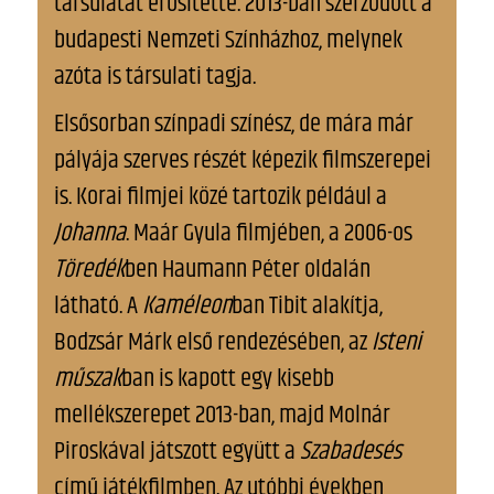
társulatát erősítette. 2013-ban szerződött a
budapesti Nemzeti Színházhoz, melynek
azóta is társulati tagja.
Elsősorban színpadi színész, de mára már
pályája szerves részét képezik filmszerepei
is. Korai filmjei közé tartozik például a
Johanna
. Maár Gyula filmjében, a 2006-os
Töredék
ben Haumann Péter oldalán
látható. A
Kaméleon
ban Tibit alakítja,
Bodzsár Márk első rendezésében, az
Isteni
műszak
ban is kapott egy kisebb
mellékszerepet 2013-ban, majd Molnár
Piroskával játszott együtt a
Szabadesés
című játékfilmben. Az utóbbi években