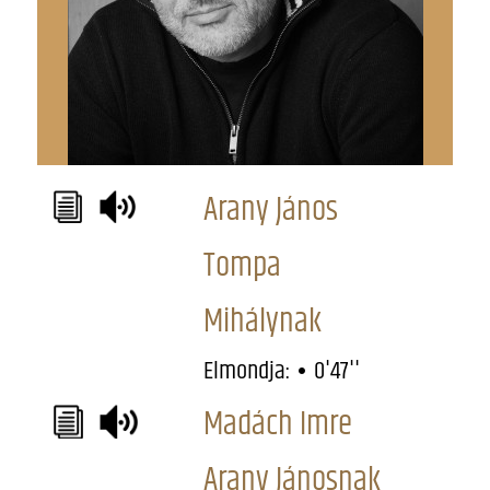
Arany János
Tompa
Mihálynak
Elmondja:
0'47''
Madách Imre
Arany Jánosnak