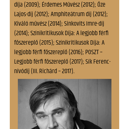
díja (2009); Érdemes Művész (2012); Őze
Lajos-díj (2012); Amphiteátrum díj (2012);
Kiváló művész (2014); Sinkovits Imre-díj
(2014); Színikritikusok Díja: A legjobb férfi
főszereplő (2015); Színikritikusok Díja: A
legjobb férfi főszereplő (2016); POSZT –
Legjobb férfi főszereplő (2017); Sík Ferenc-
nívódíj (III. Richárd – 2017).