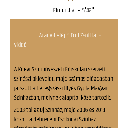
Elmondja:
5'42''
Arany-belépő Trill Zsolttal –
videó
A Kijevi Színművészeti Főiskolán szerzett
színészi oklevelet, majd számos előadásban
játszott a beregszászi Illyés Gyula Magyar
Színházban, melynek alapítói közé tartozik.
2003-tól az Új Színház, majd 2006 és 2013
között a debreceni Csokonai Színház