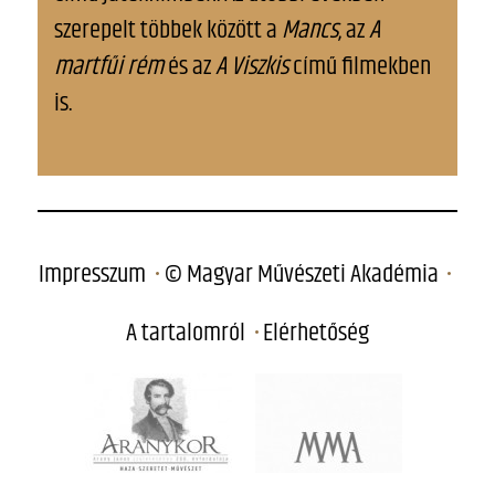
szerepelt többek között a
Mancs
, az
A
martfűi rém
és az
A Viszkis
című filmekben
is.
Impresszum
© Magyar Művészeti Akadémia
A tartalomról
Elérhetőség