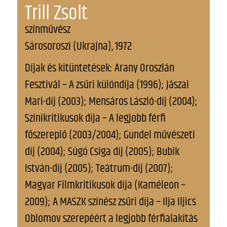
Trill Zsolt
színművész
Sárosoroszi (Ukrajna), 1972
Díjak és kitüntetések: Arany Oroszlán
Fesztivál – A zsűri különdíja (1996); Jászai
Mari-díj (2003); Mensáros László-díj (2004);
Színikritikusok díja – A legjobb férfi
főszereplő (2003/2004); Gundel művészeti
díj (2004); Súgó Csiga díj (2005); Bubik
István-díj (2005); Teátrum-díj (2007);
Magyar Filmkritikusok díja (Kaméleon –
2009); A MASZK színész zsűri díja – Ilja Iljics
Oblomov szerepéért a legjobb férfialakítás