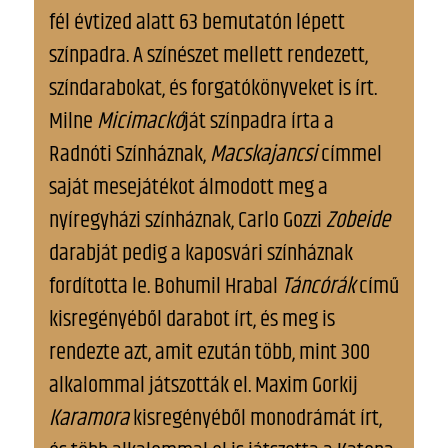
fél évtized alatt 63 bemutatón lépett
színpadra. A színészet mellett rendezett,
színdarabokat, és forgatókönyveket is írt.
Milne
Micimackó
ját színpadra írta a
Radnóti Színháznak,
Macskajancsi
címmel
saját mesejátékot álmodott meg a
nyíregyházi színháznak, Carlo Gozzi
Zobeide
darabját pedig a kaposvári színháznak
fordította le. Bohumil Hrabal
Táncórák
című
kisregényéből darabot írt, és meg is
rendezte azt, amit ezután több, mint 300
alkalommal játszották el. Maxim Gorkij
Karamora
kisregényéből monodrámát írt,