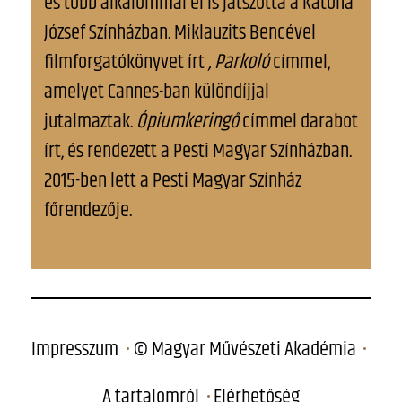
és több alkalommal el is játszotta a Katona
József Színházban. Miklauzits Bencével
filmforgatókönyvet írt
, Parkoló
címmel,
amelyet Cannes-ban különdíjjal
jutalmaztak.
Ópiumkeringő
címmel darabot
írt, és rendezett a Pesti Magyar Színházban.
2015-ben lett a Pesti Magyar Színház
főrendezője.
Impresszum
© Magyar Művészeti Akadémia
A tartalomról
Elérhetőség