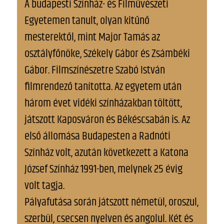
A budapesti Színház- és Filművészeti
Egyetemen tanult, olyan kitűnő
mesterektől, mint Major Tamás az
osztályfőnöke, Székely Gábor és Zsámbéki
Gábor. Filmszínészetre Szabó István
filmrendező tanította. Az egyetem után
három évet vidéki színházakban töltött,
játszott Kaposváron és Békéscsabán is. Az
első állomása Budapesten a Radnóti
Színház volt, azután következett a Katona
József Színház 1991-ben, melynek 25 évig
volt tagja.
Pályafutása során játszott németül, oroszul,
szerbül, csecsen nyelven és angolul. Két és