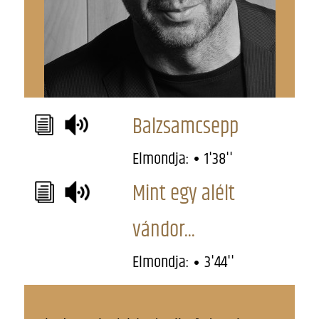
Balzsamcsepp
Elmondja:
1'38''
Mint egy alélt
vándor...
Elmondja:
3'44''