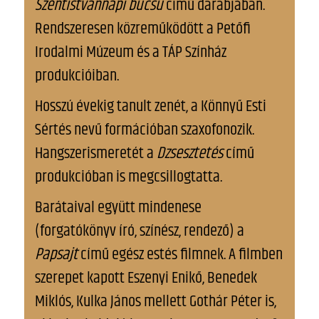
Szentistvánnapi búcsú
című darabjában.
Rendszeresen közreműködött a Petőfi
Irodalmi Múzeum és a TÁP Színház
produkcióiban.
Hosszú évekig tanult zenét, a Könnyű Esti
Sértés nevű formációban szaxofonozik.
Hangszerismeretét a
Dzsesztetés
című
produkcióban is megcsillogtatta.
Barátaival együtt mindenese
(forgatókönyv író, színész, rendező) a
Papsajt
című egész estés filmnek. A filmben
szerepet kapott Eszenyi Enikő, Benedek
Miklós, Kulka János mellett Gothár Péter is,