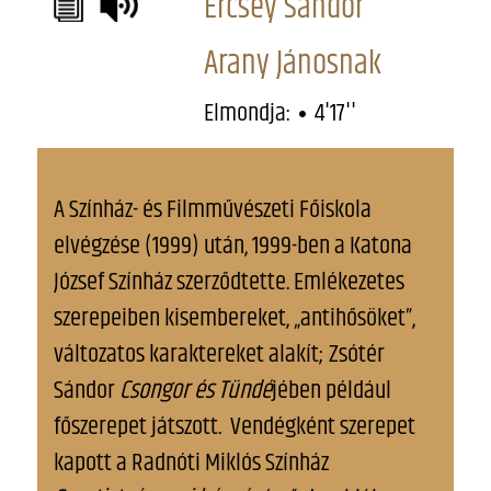
Ercsey Sándor
Arany Jánosnak
Elmondja:
4'17''
A Színház- és Filmművészeti Főiskola
elvégzése (1999) után, 1999-ben a Katona
József Színház szerződtette. Emlékezetes
szerepeiben kisembereket, „antihősöket”,
változatos karaktereket alakít; Zsótér
Sándor
Csongor és Tündé
jében például
főszerepet játszott. Vendégként szerepet
kapott a Radnóti Miklós Színház