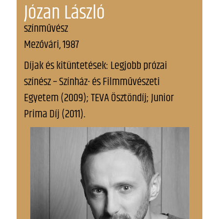
Józan László
színművész
Mezővári, 1987
Díjak és kitüntetések: Legjobb prózai
színész – Színház- és Filmművészeti
Egyetem (2009); TEVA Ösztöndíj; Junior
Prima Díj (2011).