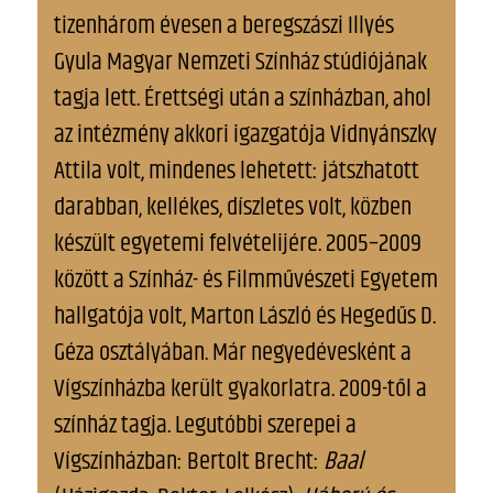
tizenhárom évesen a beregszászi Illyés
Gyula Magyar Nemzeti Színház stúdiójának
tagja lett. Érettségi után a színházban, ahol
az intézmény akkori igazgatója Vidnyánszky
Attila volt, mindenes lehetett: játszhatott
darabban, kellékes, díszletes volt, közben
készült egyetemi felvételijére. 2005–2009
között a Színház- és Filmművészeti Egyetem
hallgatója volt, Marton László és Hegedűs D.
Géza osztályában. Már negyedévesként a
Vígszínházba került gyakorlatra. 2009-től a
színház tagja. Legutóbbi szerepei a
Vígszínházban: Bertolt Brecht:
Baal