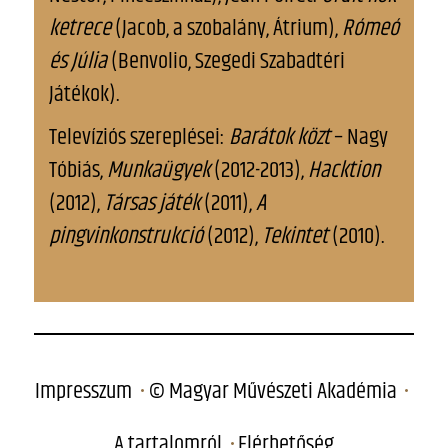
ketrece
(Jacob, a szobalány, Átrium),
Rómeó
és Júlia
(Benvolio, Szegedi Szabadtéri
Játékok).
Televíziós szereplései:
Barátok közt
– Nagy
Tóbiás,
Munkaügyek
(2012-2013),
Hacktion
(2012),
Társas játék
(2011),
A
pingvinkonstrukció
(2012),
Tekintet
(2010).
Impresszum
© Magyar Művészeti Akadémia
A tartalomról
Elérhetőség