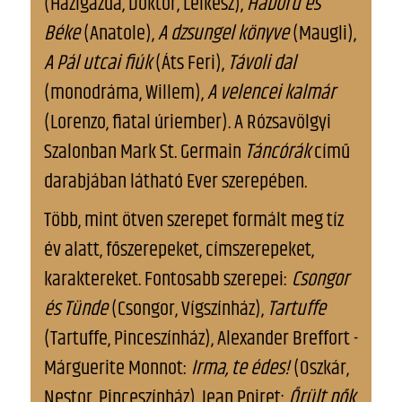
(Házigazda, Doktor, Lelkész),
Háború és
Béke
(Anatole),
A dzsungel könyve
(Maugli),
A Pál utcai fiúk
(Áts Feri),
Távoli dal
(monodráma, Willem),
A velencei kalmár
(Lorenzo, fiatal úriember). A Rózsavölgyi
Szalonban Mark St. Germain
Táncórák
című
darabjában látható Ever szerepében.
Több, mint ötven szerepet formált meg tíz
év alatt, főszerepeket, címszerepeket,
karaktereket. Fontosabb szerepei:
Csongor
és Tünde
(Csongor, Vígszínház),
Tartuffe
(Tartuffe, Pinceszínház), Alexander Breffort -
Márguerite Monnot:
Irma, te édes!
(Oszkár,
Nestor, Pinceszínház), Jean Poiret:
Őrült nők