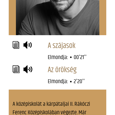
A szájasok
Elmondja:
00'21''
Az örökség
Elmondja:
2'20''
A középiskolát a kárpátaljai II. Rákóczi
Ferenc Középiskolában végezte. Már