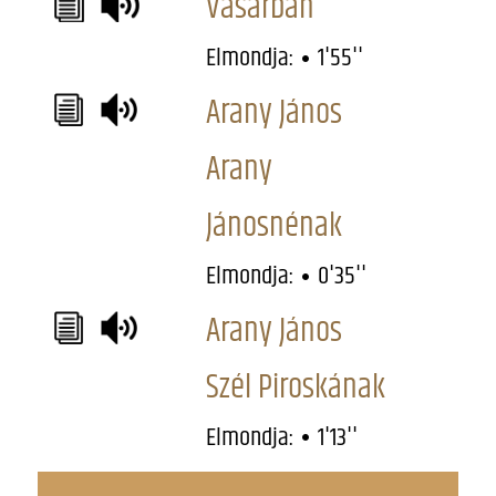
Vásárban
Elmondja:
1'55''
Arany János
Arany
Jánosnénak
Elmondja:
0'35''
Arany János
Szél Piroskának
Elmondja:
1'13''