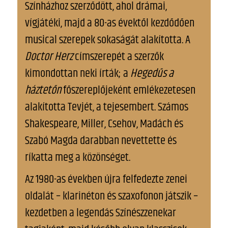
Színházhoz szerződött, ahol drámai,
vígjátéki, majd a 80-as évektől kezdődően
musical szerepek sokaságát alakította. A
Doctor Herz
címszerepét a szerzők
kimondottan neki írták; a
Hegedűs a
háztetőn
főszereplőjeként emlékezetesen
alakította Tevjét, a tejesembert. Számos
Shakespeare, Miller, Csehov, Madách és
Szabó Magda darabban nevettette és
ríkatta meg a közönséget.
Az 1980-as években újra felfedezte zenei
oldalát – klarinéton és szaxofonon játszik –
kezdetben a legendás Színészzenekar