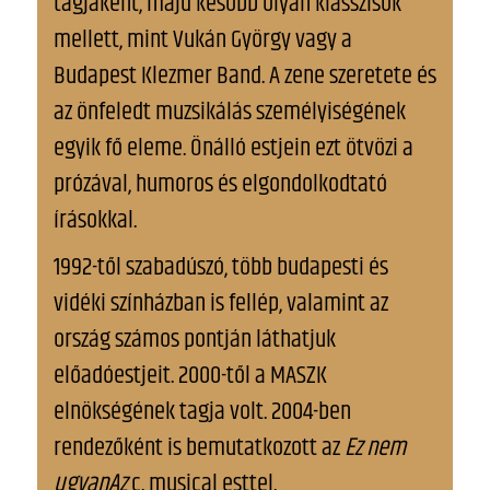
tagjaként, majd később olyan klasszisok
mellett, mint Vukán György vagy a
Budapest Klezmer Band. A zene szeretete és
az önfeledt muzsikálás személyiségének
egyik fő eleme. Önálló estjein ezt ötvözi a
prózával, humoros és elgondolkodtató
írásokkal.
1992-től szabadúszó, több budapesti és
vidéki színházban is fellép, valamint az
ország számos pontján láthatjuk
előadóestjeit. 2000-től a MASZK
elnökségének tagja volt. 2004-ben
rendezőként is bemutatkozott az
Ez nem
ugyanAz
c. musical esttel.