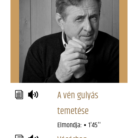
A vén gulyás
temetése
Elmondja:
1'45''