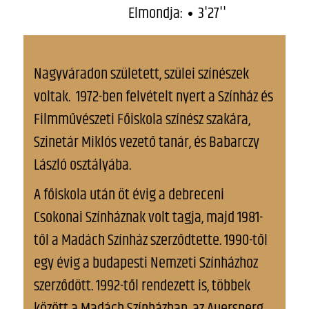
Elmondja:
3'27''
Nagyváradon született, szülei színészek
voltak. 1972-ben felvételt nyert a Színház és
Filmművészeti Főiskola színész szakára,
Szinetár Miklós vezető tanár, és Babarczy
László osztályába.
A főiskola után öt évig a debreceni
Csokonai Színháznak volt tagja, majd 1981-
től a Madách Színház szerződtette. 1990-től
egy évig a budapesti Nemzeti Színházhoz
szerződött. 1992-től rendezett is, többek
között a Madách Színházban, az Auersperg