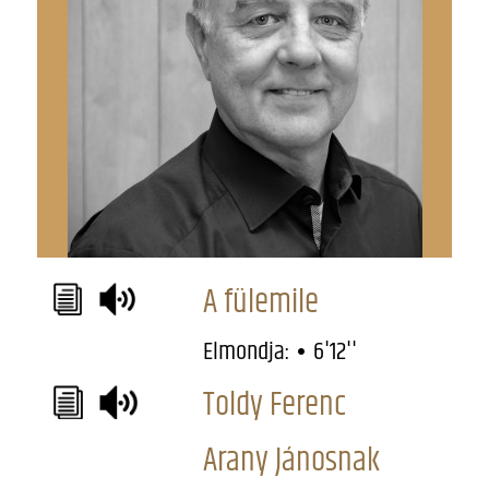
A fülemile
Elmondja:
6'12''
Toldy Ferenc
Arany Jánosnak