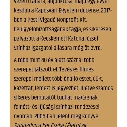
vezető tanára, adjunktusa, majd egy évvel
később a Kaposvári Egyetem docense. 2017-
ben a Pesti Vigadó Nonprofit Kft.
Felügyelőbizottságának tagja, és sikeresen
pályázott a Kecskeméti Katona József
Színház igazgatói állására még öt évre.
A több mint 40 év alatt száznál több
szerepet játszott el. Tévés és filmes
szerepei mellett több önálló estet, CD-t,
kazettát, lemezt is jegyezhet, illetve számos
sikeres bemutatót tudhat magáénak
felnőtt- és ifjúsági színházi rendezései
nyomán. 2006-ban jelent meg könyve
Színpadon a két Cseke (Életutak,