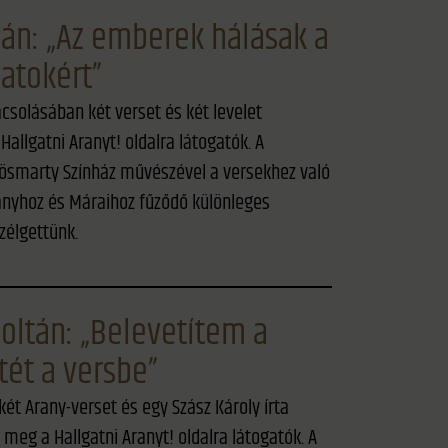
tván: „Az emberek hálásak a
natokért”
ácsolásában két verset és két levelet
allgatni Aranyt! oldalra látogatók. A
rösmarty Színház művészével a versekhez való
anyhoz és Máraihoz fűződő különleges
zélgettünk.
oltán: „Belevetítem a
ét a versbe”
két Arany-verset és egy Szász Károly írta
meg a Hallgatni Aranyt! oldalra látogatók. A