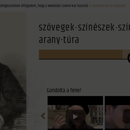
böngészésével elfogadom, hogy a weboldal cookie-kat használ.
A részletekről itt olvashat
szövegek
színészek
sz
arany-túra
Gondolta a fene!