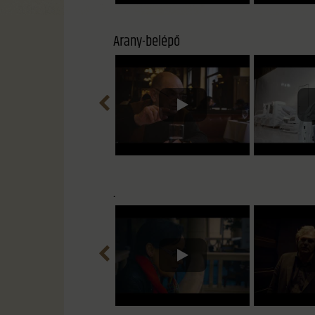
Arany-belépő
.