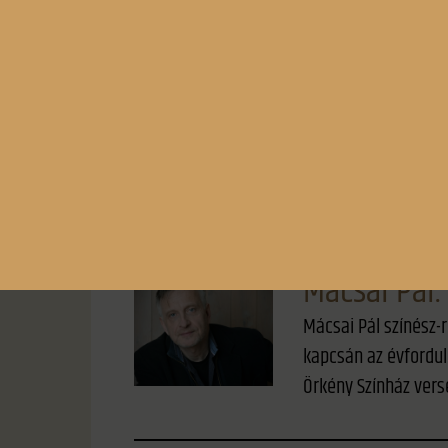
.
Színes
Mácsai Pál
Mácsai Pál színész-r
kapcsán az évfordul
Örkény Színház vers