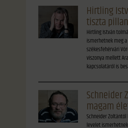
Hirtling Is
tiszta pilla
Hirtling István tolm
ismerhetnek meg a H
székesfehérvári Vö
viszonya mellett Ar
kapcsolatáról is bes
Schneider Z
magam élet
Schneider Zoltántól 
levelet ismerhetnek 