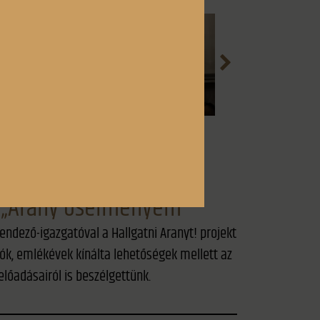
: „Arany ősélményem”
endező-igazgatóval a Hallgatni Aranyt! projekt
ók, emlékévek kínálta lehetőségek mellett az
előadásairól is beszélgettünk.