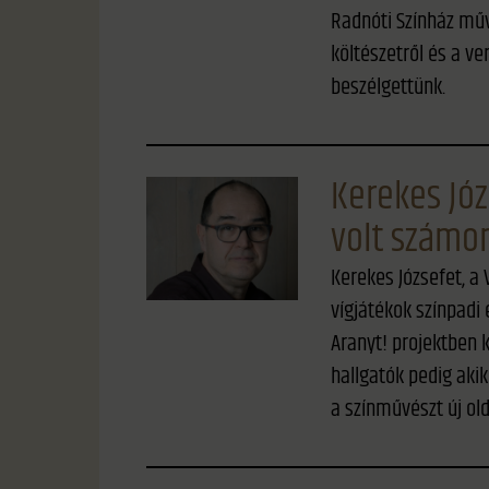
Radnóti Színház műv
költészetről és a ve
beszélgettünk.
Kerekes Józ
volt számo
Kerekes Józsefet, a
vígjátékok színpadi 
Aranyt! projektben k
hallgatók pedig aki
a színművészt új ol