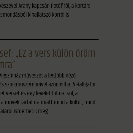
észével Arany kapcsán Petőfiről, a kortárs
rsmondásból kihallatszó korról is
sef: „Ez a vers külön öröm
mra”
 Vígszínház művészét a legtöbb néző
és szinkronszerepeivel azonosítja. A Hallgatni
ét verset és egy levelet tolmácsol, a
k a művek tartalma miatt mind a költőt, mind
daláról ismerhetik meg.