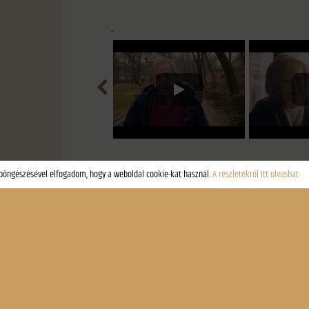
.
Képgaléria