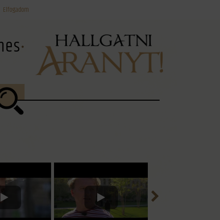
Elfogadom
ínes