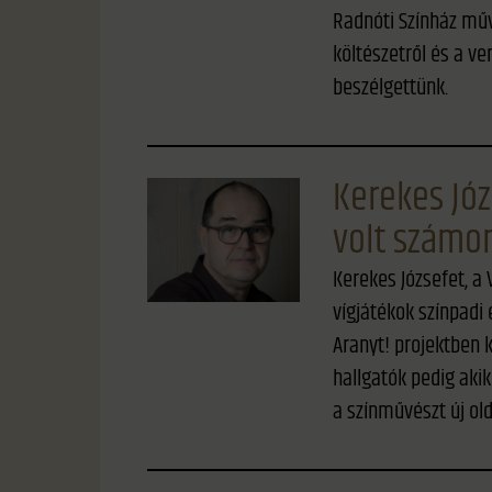
Radnóti Színház műv
költészetről és a ve
beszélgettünk.
Kerekes Józ
volt számo
Kerekes Józsefet, a
vígjátékok színpadi 
Aranyt! projektben k
hallgatók pedig aki
a színművészt új ol