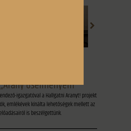
: „Arany ősélményem”
endező-igazgatóval a Hallgatni Aranyt! projekt
ók, emlékévek kínálta lehetőségek mellett az
előadásairól is beszélgettünk.