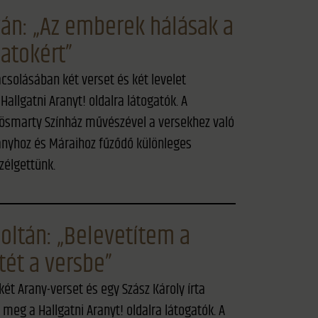
tván: „Az emberek hálásak a
natokért”
ácsolásában két verset és két levelet
allgatni Aranyt! oldalra látogatók. A
rösmarty Színház művészével a versekhez való
anyhoz és Máraihoz fűződő különleges
zélgettünk.
oltán: „Belevetítem a
ét a versbe”
két Arany-verset és egy Szász Károly írta
meg a Hallgatni Aranyt! oldalra látogatók. A