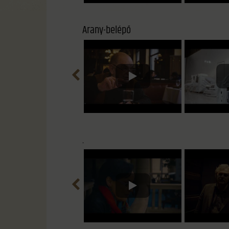
Arany-belépő
.