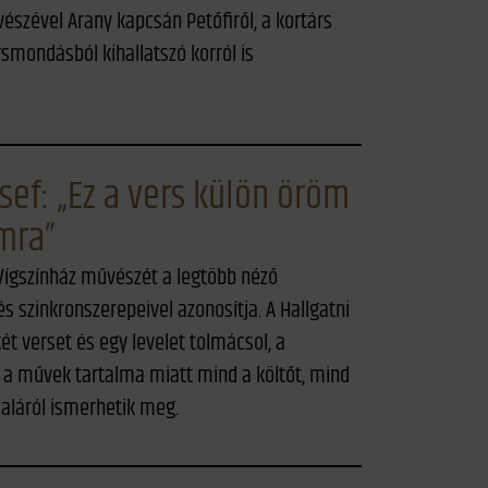
észével Arany kapcsán Petőfiről, a kortárs
rsmondásból kihallatszó korról is
sef: „Ez a vers külön öröm
mra”
 Vígszínház művészét a legtöbb néző
és szinkronszerepeivel azonosítja. A Hallgatni
ét verset és egy levelet tolmácsol, a
k a művek tartalma miatt mind a költőt, mind
daláról ismerhetik meg.