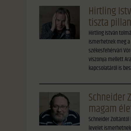
Hirtling Is
tiszta pilla
Hirtling István tolm
ismerhetnek meg a H
székesfehérvári Vö
viszonya mellett Ar
kapcsolatáról is bes
Schneider Z
magam élet
Schneider Zoltántól 
levelet ismerhetnek 