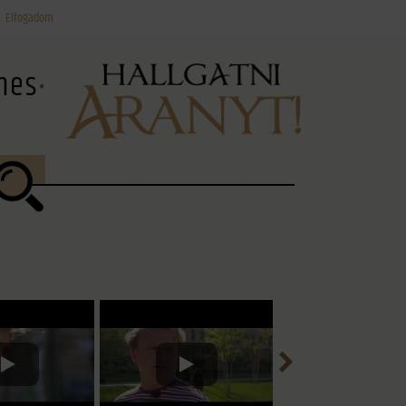
Elfogadom
ínes