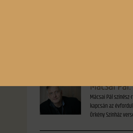
.
Színes
Mácsai Pál
Mácsai Pál színész-r
kapcsán az évfordul
Örkény Színház vers