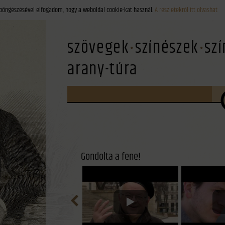
böngészésével elfogadom, hogy a weboldal cookie-kat használ.
A részletekről itt olvashat
szövegek
színészek
sz
arany-túra
Gondolta a fene!