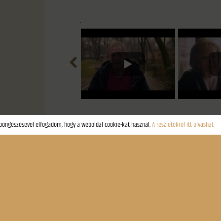
.
Képgaléria