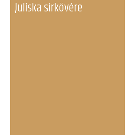
Juliska sírkövére