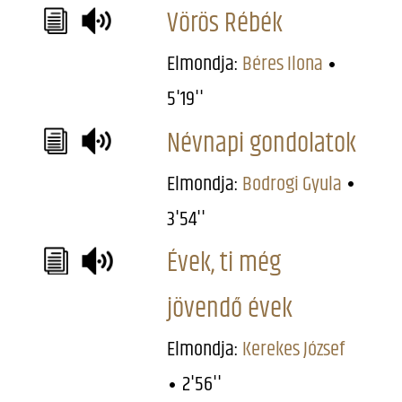
Vörös Rébék
Elmondja:
Béres Ilona
5'19''
Névnapi gondolatok
Elmondja:
Bodrogi Gyula
3'54''
Évek, ti még
jövendő évek
Elmondja:
Kerekes József
2'56''