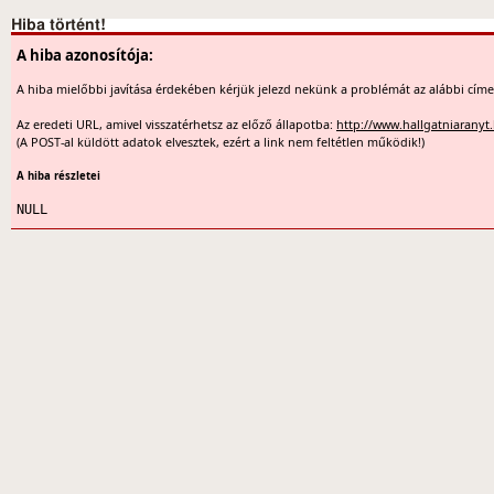
Hiba történt!
A hiba azonosítója:
A hiba mielőbbi javítása érdekében kérjük jelezd nekünk a problémát az alábbi cím
Az eredeti URL, amivel visszatérhetsz az előző állapotba:
http://www.hallgatniaranyt
(A POST-al küldött adatok elvesztek, ezért a link nem feltétlen működik!)
A hiba részletei